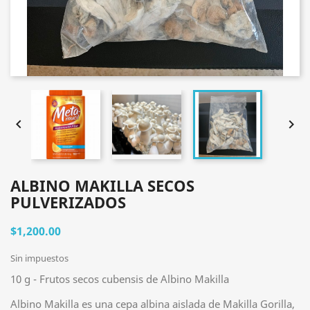


ALBINO MAKILLA SECOS
PULVERIZADOS
$1,200.00
Sin impuestos
10 g - Frutos secos cubensis de Albino Makilla
Albino Makilla es una cepa albina aislada de Makilla Gorilla,